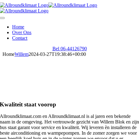
Ga
naar
inhoud
Toggle
Navigation
Home
Over Ons
Contact
Bel 06-44126790
Home
Willem
2024-03-27T19:38:46+00:00
Dè specialist in
Airconditioning, Koeltechniek
& Warmtepompen
Kwaliteit staat voorop
Allroundklimaat.com en Allroundklimaat.nl is al jaren een bekende
naam in de omgeving. Het vertrouwde gezicht van Willem Blok en zij
bus staat garant voor service en kwaliteit. Wij leveren èn installeren de
beste airconditioning en warmpepompen. In de zomer zorgen we voor
een heerlijk koel huis en in de winter zorgen we ervoor dat u er