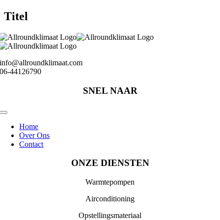
product
quick
Titel
view
info@allroundklimaat.com
06-44126790
SNEL NAAR
Toggle
Navigation
Home
Over Ons
Contact
ONZE DIENSTEN
Warmtepompen
Airconditioning
Opstellingsmateriaal