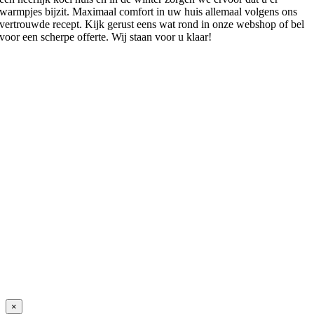
warmpjes bijzit. Maximaal comfort in uw huis allemaal volgens ons
vertrouwde recept. Kijk gerust eens wat rond in onze webshop of bel
voor een scherpe offerte. Wij staan voor u klaar!
Kwalitatief
vakmanschap
& altijd tot in de
puntjes
geregeld
Close
×